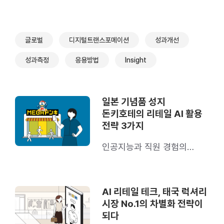
글로벌
디지털트랜스포메이션
성과개선
성과측정
응용방법
Insight
일본 기념품 성지
돈키호테의 리테일 AI 활용
전략 3가지
인공지능과 직원 경험의
시너지를 이뤄낸 비결
AI 리테일 테크, 태국 럭셔리
시장 No.1의 차별화 전략이
되다