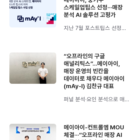
스케일업팁스 선정···매장
분석 AI 솔루션 고평가
지난 7월 포스트팁스 선정에
이어 2개월만에 달성한 쾌거
“오프라인의 구글
애널리틱스”…메이아이,
매장 운영의 빈칸을
데이터로 채우다 메이아이
(mAy-I) 김찬규 대표
퍼널 분석·요인 분석으로 매출
병목 진단, 재계약률 90%
기록
메이아이-컨트롤엠 MOU
체결···“오프라인 매장 AI