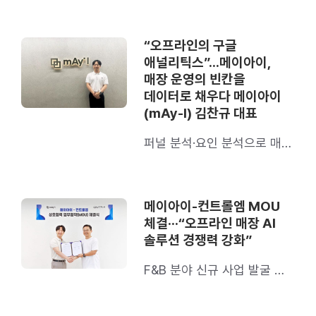
이어 2개월만에 달성한 쾌거
“오프라인의 구글
애널리틱스”…메이아이,
매장 운영의 빈칸을
데이터로 채우다 메이아이
(mAy-I) 김찬규 대표
퍼널 분석·요인 분석으로 매출
병목 진단, 재계약률 90%
기록
메이아이-컨트롤엠 MOU
체결···“오프라인 매장 AI
솔루션 경쟁력 강화”
F&B 분야 신규 사업 발굴 및
확산 목표