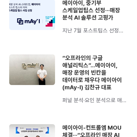
메이아이, 중기부
스케일업팁스 선정···매장
분석 AI 솔루션 고평가
지난 7월 포스트팁스 선정에
이어 2개월만에 달성한 쾌거
“오프라인의 구글
애널리틱스”…메이아이,
매장 운영의 빈칸을
데이터로 채우다 메이아이
(mAy-I) 김찬규 대표
퍼널 분석·요인 분석으로 매출
병목 진단, 재계약률 90%
기록
메이아이-컨트롤엠 MOU
체결···“오프라인 매장 AI