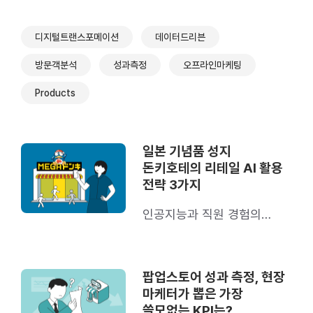
디지털트랜스포메이션
데이터드리븐
방문객분석
성과측정
오프라인마케팅
Products
일본 기념품 성지
돈키호테의 리테일 AI 활용
전략 3가지
인공지능과 직원 경험의
시너지를 이뤄낸 비결
팝업스토어 성과 측정, 현장
마케터가 뽑은 가장
쓸모없는 KPI는?