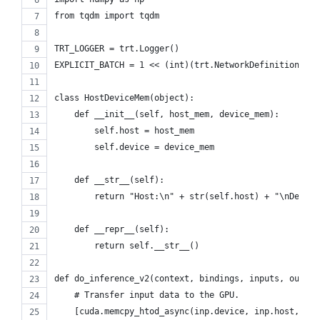
from tqdm import tqdm
TRT_LOGGER = trt.Logger()
EXPLICIT_BATCH = 1 << (int)(trt.NetworkDefinitionCrea
class HostDeviceMem(object):
    def __init__(self, host_mem, device_mem):
        self.host = host_mem
        self.device = device_mem
    def __str__(self):
        return "Host:\n" + str(self.host) + "\nDevice
    def __repr__(self):
        return self.__str__()
def do_inference_v2(context, bindings, inputs, output
    # Transfer input data to the GPU.
    [cuda.memcpy_htod_async(inp.device, inp.host, str