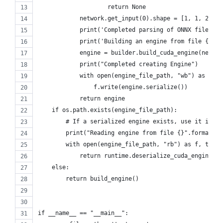
                    return None
            network.get_input(0).shape = [1, 1, 28, 2
            print('Completed parsing of ONNX file')
            print('Building an engine from file {}; t
            engine = builder.build_cuda_engine(networ
            print("Completed creating Engine")
            with open(engine_file_path, "wb") as f:
                f.write(engine.serialize())
            return engine
    if os.path.exists(engine_file_path):
        # If a serialized engine exists, use it inste
        print("Reading engine from file {}".format(en
        with open(engine_file_path, "rb") as f, trt.R
            return runtime.deserialize_cuda_engine(f.
    else:
        return build_engine()
if __name__ == "__main__":