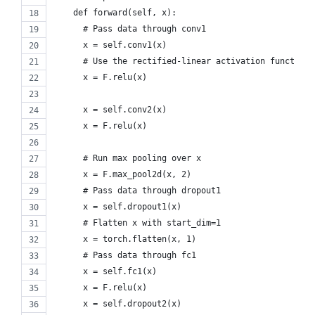
    def forward(self, x):
      # Pass data through conv1
      x = self.conv1(x)
      # Use the rectified-linear activation function 
      x = F.relu(x)
      x = self.conv2(x)
      x = F.relu(x)
      # Run max pooling over x
      x = F.max_pool2d(x, 2)
      # Pass data through dropout1
      x = self.dropout1(x)
      # Flatten x with start_dim=1
      x = torch.flatten(x, 1)
      # Pass data through fc1
      x = self.fc1(x)
      x = F.relu(x)
      x = self.dropout2(x)