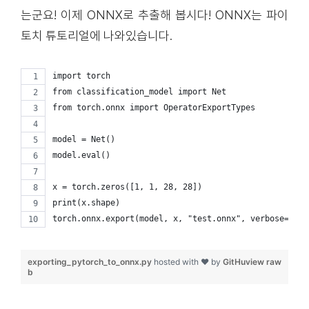
는군요! 이제 ONNX로 추출해 봅시다! ONNX는
파이
토치 튜토리얼
에 나와있습니다.
import torch
from classification_model import Net
from torch.onnx import OperatorExportTypes
model = Net()
model.eval()
x = torch.zeros([1, 1, 28, 28])
print(x.shape)
torch.onnx.export(model, x, "test.onnx", verbose=True
exporting_pytorch_to_onnx.py
hosted with ❤ by
GitHu
view raw
b