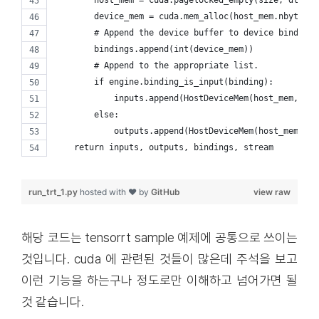
        host_mem = cuda.pagelocked_empty(size, dtype)
        device_mem = cuda.mem_alloc(host_mem.nbytes)
        # Append the device buffer to device bindings
        bindings.append(int(device_mem))
        # Append to the appropriate list.
        if engine.binding_is_input(binding):
            inputs.append(HostDeviceMem(host_mem, dev
        else:
            outputs.append(HostDeviceMem(host_mem, de
    return inputs, outputs, bindings, stream
run_trt_1.py
hosted with ❤ by
GitHub
view raw
해당 코드는
tensorrt sample 예제
에 공통으로 쓰이는
것입니다. cuda 에 관련된 것들이 많은데 주석을 보고
이런 기능을 하는구나 정도로만 이해하고 넘어가면 될
것 같습니다.