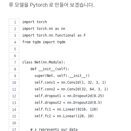
류 모델을 Pytorch 로 만들어 보겠습니다.
import torch
import torch.nn as nn
import torch.nn.functional as F
from tqdm import tqdm
class Net(nn.Module):
    def __init__(self):
      super(Net, self).__init__()
      self.conv1 = nn.Conv2d(1, 32, 3, 1)
      self.conv2 = nn.Conv2d(32, 64, 3, 1)
      self.dropout1 = nn.Dropout2d(0.25)
      self.dropout2 = nn.Dropout2d(0.5)
      self.fc1 = nn.Linear(9216, 128)
      self.fc2 = nn.Linear(128, 10)
    # x represents our data