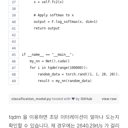
      x = self.fc2(x)
      # Apply softmax to x
      output = F.log_softmax(x, dim=1)
      return output
if __name__ == "__main__":
    my_nn = Net().cuda()
    for i in tqdm(range(100000)):
        random_data = torch.rand((1, 1, 28, 28)).to('
        result = my_nn(random_data)
classification_model.py
hosted with ❤ by
GitHub
view raw
tqdm 을 이용하면 초당 이터레이션이 얼마나 도는지
확인할 수 있습니다. 제 경우에는 2640.29it/s 가 걸리