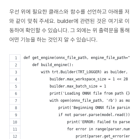
우선 위에 필요한 클래스와 함수를 선언하고 아래를 저
와 같이 맞춰 주세요. builder에 관련된 것은
여기로 이
동하여
확인할 수 있습니다. 그 외에는 위 출력문을 통해
어떤 기능을 하는 것인지 알 수 있습니다.
def get_engine(onnx_file_path, engine_file_path=""):
    def build_engine():
        with trt.Builder(TRT_LOGGER) as builder, buil
            builder.max_workspace_size = 1 << 28
            builder.max_batch_size = 1
            print('Loading ONNX file from path {}...'
            with open(onnx_file_path, 'rb') as model:
                print('Beginning ONNX file parsing')
                if not parser.parse(model.read()):
                    print('ERROR: Failed to parse the
                    for error in range(parser.num_err
                        print(parser.get_error(error)