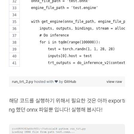
    onnx_file_path = 'test.onnx'
    engine_file_path = 'test.engine'
    with get_engine(onnx_file_path, engine_file_path)
        inputs, outputs, bindings, stream = allocate_
        # Do inference
        for i in tqdm(range(100000)):
            test = torch.randn(1, 1, 28, 28)
            inputs[0].host = test
            trt_outputs = do_inference_v2(context, bi
run_trt_2.py
hosted with ❤ by
GitHub
view raw
해당 코드를 실행하기 위해서 필요한 것은 아까 exporti
ng 했던 onnx 파일뿐 입니다! 실행해 봅시다!