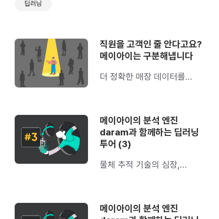
딥러닝
직원을 고객인 줄 안다고요?
메이아이는 구분해냅니다
더 정확한 매장 데이터를
위해: 메이아이의 직원 필터링
기술
메이아이의 분석 엔진
daram과 함께하는 딥러닝
투어 (3)
물체 추적 기술의 심장,
재식별 기술(Re-
Identification)에 대해 알려
드립니다.
메이아이의 분석 엔진